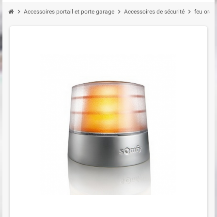
chevron_right
chevron_right
chevron_right
Accessoires portail et porte garage
Accessoires de sécurité
feu oran