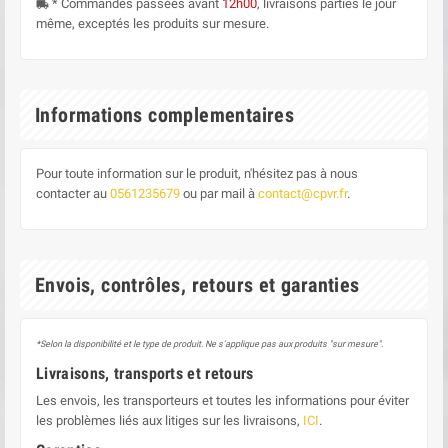
* Commandes passées avant
12h00
, livraisons parties le jour
local_shipping
même, exceptés les produits sur mesure.
Informations complementaires
Pour toute information sur le produit, n'hésitez pas à nous
contacter au
0561235679
ou par mail à
contact@cpvr.fr
.
Envois, contrôles, retours et garanties
*Selon la disponibilité et le type de produit. Ne s'applique pas aux produits "sur mesure".
Livraisons, transports et retours
Les envois, les transporteurs et toutes les informations pour éviter
les problèmes liés aux litiges sur les livraisons,
ICI
.