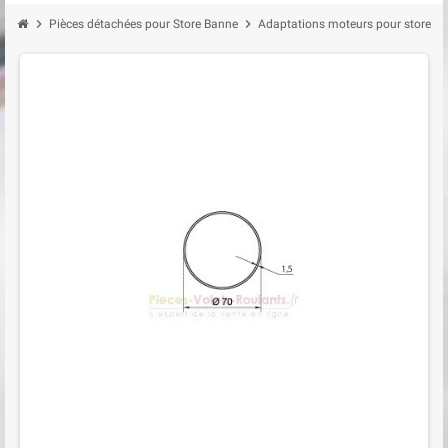
chevron_right
chevron_right
Pièces détachées pour Store Banne
Adaptations moteurs pour store b