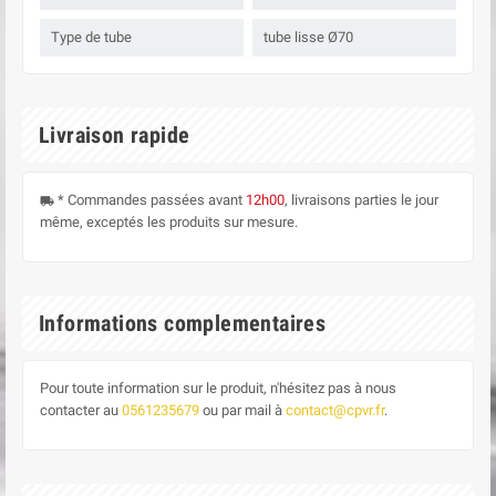
Type de tube
tube lisse Ø70
Livraison rapide
* Commandes passées avant
12h00
, livraisons parties le jour
local_shipping
même, exceptés les produits sur mesure.
Informations complementaires
Pour toute information sur le produit, n'hésitez pas à nous
contacter au
0561235679
ou par mail à
contact@cpvr.fr
.