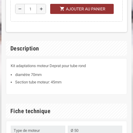
shopping_cart
remove
add
AJOUTER AU PANIER
Description
Kit adaptations moteur Deprat pour tube rond
diamètre 70mm
Section tube moteur: 45mm
Fiche technique
Type de moteur
Ø 50