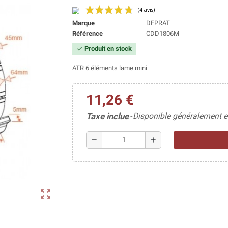
Marque
DEPRAT
Référence
CDD1806M
Produit en stock
check
(4 avis)
ATR 6 éléments lame mini
11,26 €
Taxe inclue
Disponible généralement e
remove
add
zoom_out_map