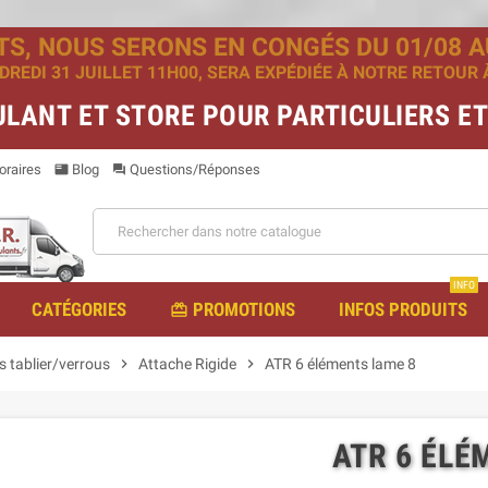
TS, NOUS SERONS EN CONGÉS DU 01/08 AU
EDI 31 JUILLET 11H00, SERA EXPÉDIÉE À NOTRE RETOUR À 
ULANT ET STORE POUR PARTICULIERS E
raires
Blog
Questions/Réponses
featured_play_list
question_answer
INFO
CATÉGORIES
PROMOTIONS
INFOS PRODUITS
redeem
s tablier/verrous
chevron_right
Attache Rigide
chevron_right
ATR 6 éléments lame 8
ATR 6 ÉLÉ