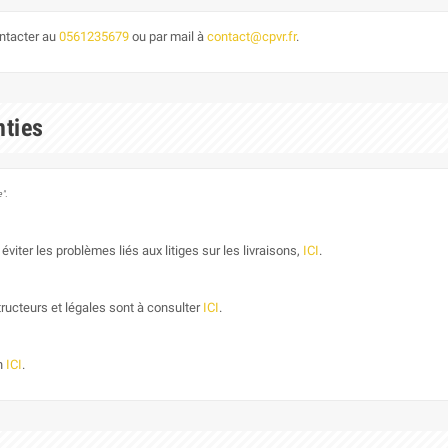
ontacter au
0561235679
ou par mail à
contact@cpvr.fr
.
nties
".
éviter les problèmes liés aux litiges sur les livraisons,
ICI
.
ructeurs et légales sont à consulter
ICI
.
on
ICI
.