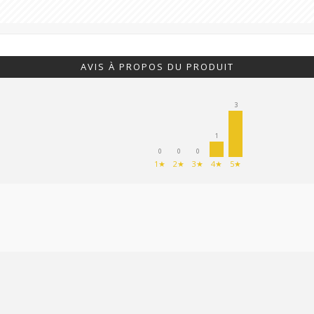
AVIS À PROPOS DU PRODUIT
3
1
0
0
0
1★
2★
3★
4★
5★