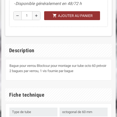
Disponible généralement en 48/72 h
shopping_cart
remove
add
AJOUTER AU PANIER
Description
Bague pour verrou Blocksur pour montage sur tube octo 60 prévoir
2 bagues par verrou, 1 vis fournie par bague
Fiche technique
Type de tube
octogonal de 60 mm