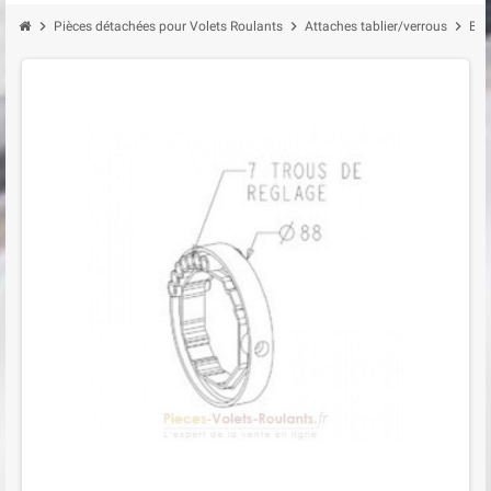
chevron_right
chevron_right
chevron_right
Pièces détachées pour Volets Roulants
Attaches tablier/verrous
Bag