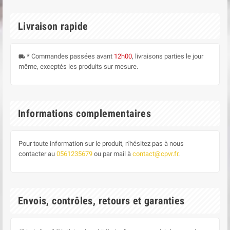
Livraison rapide
* Commandes passées avant
12h00
, livraisons parties le jour
local_shipping
même, exceptés les produits sur mesure.
Informations complementaires
Pour toute information sur le produit, n'hésitez pas à nous
contacter au
0561235679
ou par mail à
contact@cpvr.fr
.
Envois, contrôles, retours et garanties