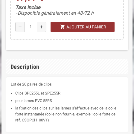
(2 avis)
Taxe inclue
Disponible généralement en 48/72 h
shopping_cart
remove
add
AJOUTER AU PANIER
Description
Lot de 20 paires de clips
Clips SPE255L et SPE255R
pour lames PVC 55RS
la fixation des clips sur les lames s'effectue avec de la colle
forte instantanée (colle non fournie, exemple : colle forte de
réf.
CSOPCH100V1
)