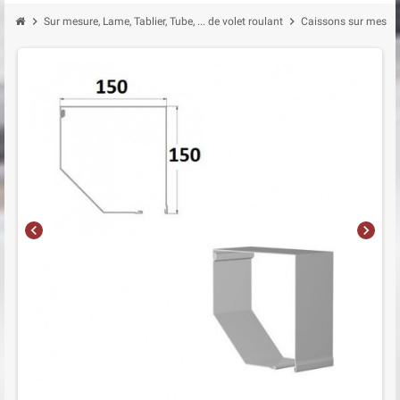
chevron_right
chevron_right
Sur mesure, Lame, Tablier, Tube, ... de volet roulant
Caissons sur mesure
chevron_left
chevron_right