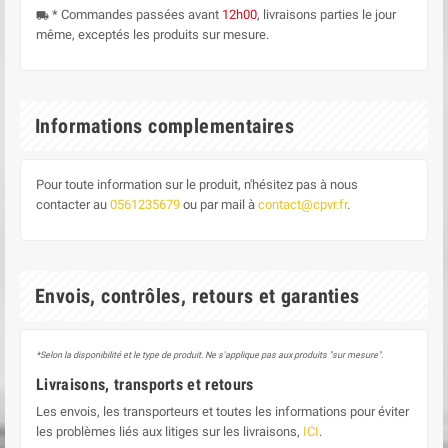
* Commandes passées avant
12h00
, livraisons parties le jour
local_shipping
même, exceptés les produits sur mesure.
Informations complementaires
Pour toute information sur le produit, n'hésitez pas à nous
contacter au
0561235679
ou par mail à
contact@cpvr.fr
.
Envois, contrôles, retours et garanties
*Selon la disponibilité et le type de produit. Ne s'applique pas aux produits "sur mesure".
Livraisons, transports et retours
Les envois, les transporteurs et toutes les informations pour éviter
les problèmes liés aux litiges sur les livraisons,
ICI
.