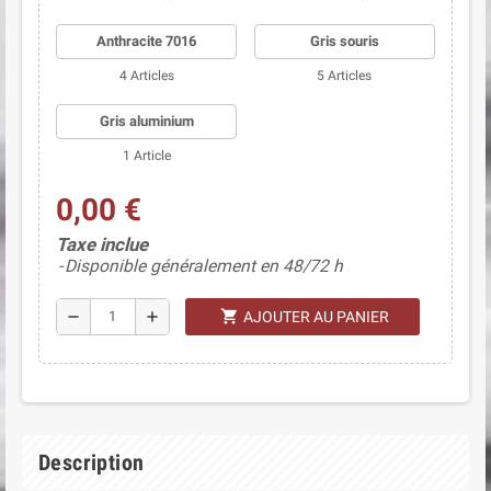
Anthracite 7016
Gris souris
4 Articles
5 Articles
Gris aluminium
1 Article
0,00 €
Taxe inclue
Disponible généralement en 48/72 h
shopping_cart
remove
add
AJOUTER AU PANIER
Description