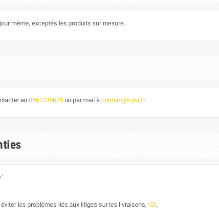
le jour même, exceptés les produits sur mesure.
ontacter au
0561235679
ou par mail à
contact@cpvr.fr
.
nties
".
éviter les problèmes liés aux litiges sur les livraisons,
ICI
.