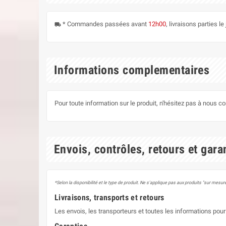
* Commandes passées avant
12h00
, livraisons parties 
local_shipping
Informations complementaires
Pour toute information sur le produit, n'hésitez pas à nous c
Envois, contrôles, retours et gara
*Selon la disponibilité et le type de produit. Ne s'applique pas aux produits "sur mesure
Livraisons, transports et retours
Les envois, les transporteurs et toutes les informations pour 