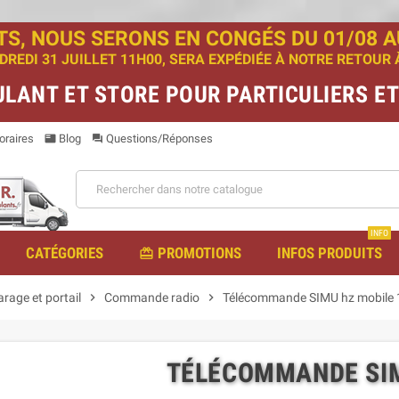
TS, NOUS SERONS EN CONGÉS DU 01/08 AU
EDI 31 JUILLET 11H00, SERA EXPÉDIÉE À NOTRE RETOUR À 
ULANT ET STORE POUR PARTICULIERS E
raires
Blog
Questions/Réponses
featured_play_list
question_answer
INFO
CATÉGORIES
PROMOTIONS
INFOS PRODUITS
redeem
arage et portail
chevron_right
Commande radio
chevron_right
Télécommande SIMU hz mobile 
TÉLÉCOMMANDE SIM