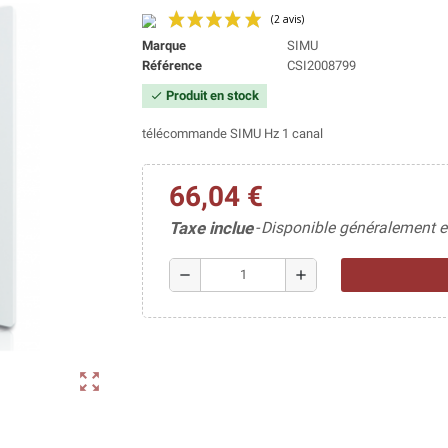
Marque
SIMU
Référence
CSI2008799
Produit en stock
check
(2 avis)
télécommande SIMU Hz 1 canal
66,04 €
Taxe inclue
Disponible généralement e
remove
add
zoom_out_map