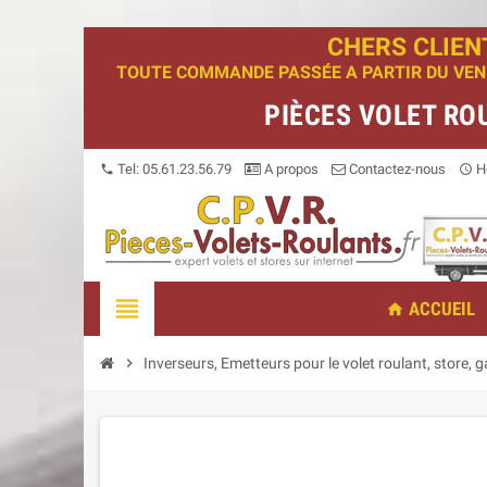
CHERS CLIEN
TOUTE COMMANDE PASSÉE A PARTIR DU VENDR
PIÈCES VOLET RO
Tel: 05.61.23.56.79
A propos
Contactez-nous
Ho
phone
access_time
view_headline
ACCUEIL
home
chevron_right
Inverseurs, Emetteurs pour le volet roulant, store, g