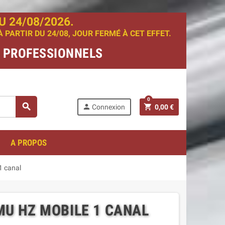
 24/08/2026.
PARTIR DU 24/08, JOUR FERMÉ À CET EFFET.
T PROFESSIONNELS
0
search
person
shopping_cart
Connexion
0,00 €
A PROPOS
1 canal
U HZ MOBILE 1 CANAL