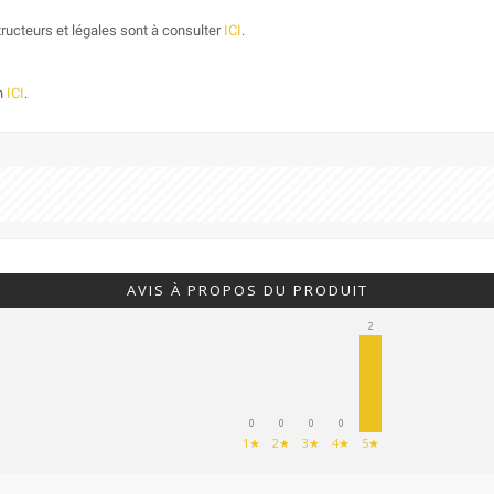
ructeurs et légales sont à consulter
ICI
.
on
ICI
.
AVIS À PROPOS DU PRODUIT
2
0
0
0
0
1★
2★
3★
4★
5★