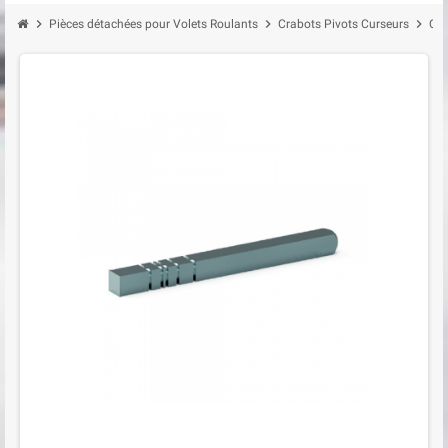
chevron_right
chevron_right
chevron_right
Pièces détachées pour Volets Roulants
Crabots Pivots Curseurs
Car