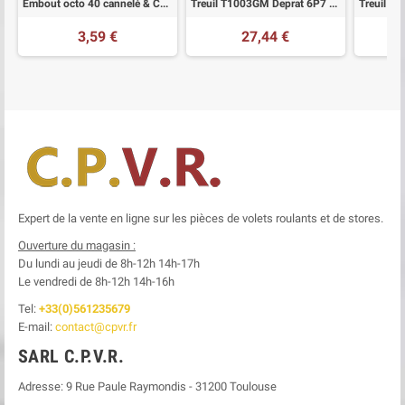
Embout octo 40 cannelé & C10
Treuil T1003GM Deprat 6P7 X Cannelé
3,59 €
27,44 €
Expert de la vente en ligne sur les pièces de volets roulants et de stores.
Ouverture du magasin :
Du lundi au jeudi de 8h-12h
14h-17h
Le
vendredi de 8h-12h
14h-16h
Tel:
+33(0)561235679
E-mail:
contact@cpvr.fr
SARL C.P.V.R.
Adresse:
9 Rue Paule Raymondis
-
31200
Toulouse