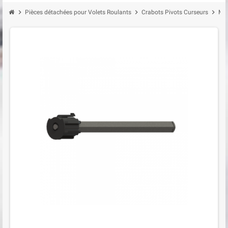
chevron_right
chevron_right
chevron_right
Pièces détachées pour Volets Roulants
Crabots Pivots Curseurs
Moy