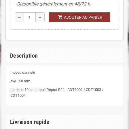
Disponible généralement en 48/72 h
shopping_cart
remove
add
AJOUTER AU PANIER
Description
moyeu cannelé
axe 150 mm
carré de 10 pour treuil Deprat Réf. : CDT1002 / CDT1003 /
CDT1004
Livraison rapide