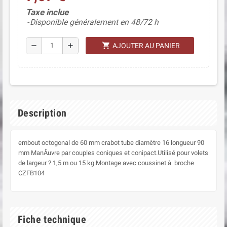
(2 avis)
Taxe inclue
Disponible généralement en 48/72 h
shopping_cart
remove
add
AJOUTER AU PANIER
Description
embout octogonal de 60 mm crabot tube diamètre 16 longueur 90
mm ManÅuvre par couples coniques et conipact.Utilisé pour volets
de largeur ? 1,5 m ou 15 kg.Montage avec coussinet à broche
CZFB104
Fiche technique