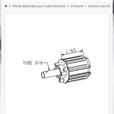
chevron_right
chevron_right
chevron_right
Pièces détachées pour Volets Roulants
Embouts
embout octo 60 c