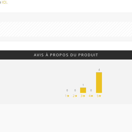
on
ICI
.
AVIS À PROPOS DU PRODUIT
4
1
0
0
0
1★
2★
3★
4★
5★