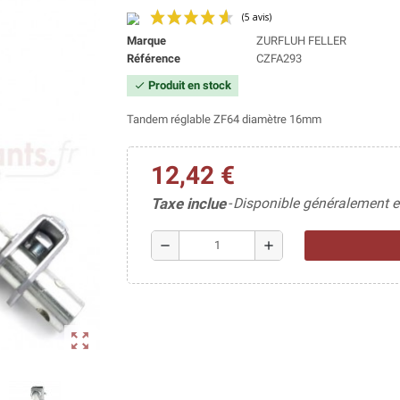
Marque
ZURFLUH FELLER
Référence
CZFA293
Produit en stock
check
(5 avis)
Tandem réglable ZF64 diamètre 16mm
12,42 €
Taxe inclue
Disponible généralement e
remove
add
zoom_out_map