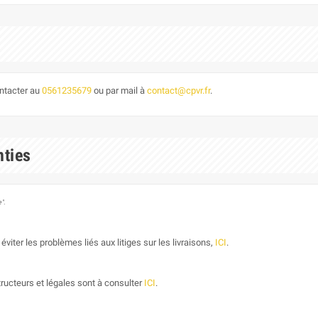
ontacter au
0561235679
ou par mail à
contact@cpvr.fr
.
nties
".
éviter les problèmes liés aux litiges sur les livraisons,
ICI
.
ructeurs et légales sont à consulter
ICI
.