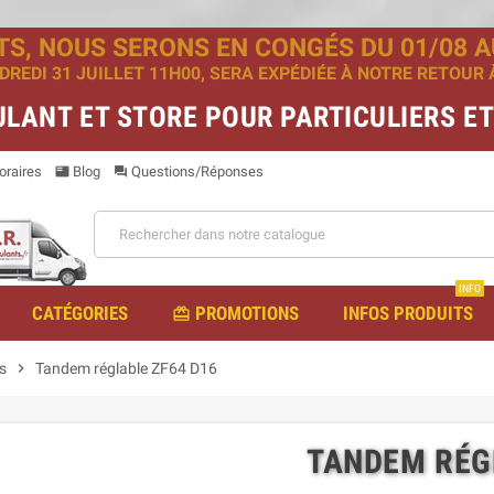
TS, NOUS SERONS EN CONGÉS DU 01/08 AU
EDI 31 JUILLET 11H00, SERA EXPÉDIÉE À NOTRE RETOUR À 
ULANT ET STORE POUR PARTICULIERS E
raires
Blog
Questions/Réponses
featured_play_list
question_answer
INFO
CATÉGORIES
PROMOTIONS
INFOS PRODUITS
redeem
s
chevron_right
Tandem réglable ZF64 D16
TANDEM RÉG