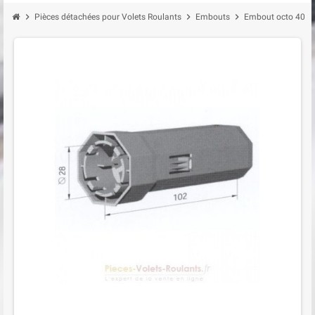
chevron_right
chevron_right
chevron_right
Pièces détachées pour Volets Roulants
Embouts
Embout octo 40 ,