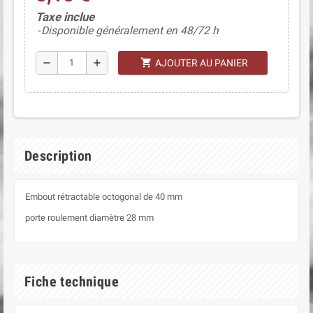
(1 avis)
Taxe inclue
Disponible généralement en 48/72 h
shopping_cart
remove
add
AJOUTER AU PANIER
Description
Embout rétractable octogonal de 40 mm
porte roulement diamètre 28 mm
Fiche technique