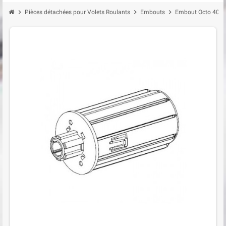
chevron_right
chevron_right
chevron_right
Pièces détachées pour Volets Roulants
Embouts
Embout Octo 40 c