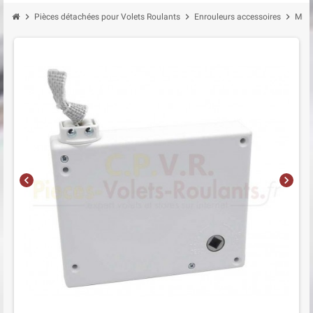
chevron_right
chevron_right
chevron_right
Pièces détachées pour Volets Roulants
Enrouleurs accessoires
Mini
chevron_left
chevron_right