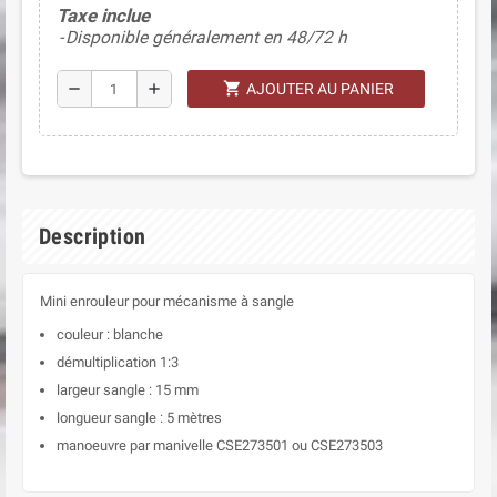
Taxe inclue
Disponible généralement en 48/72 h
shopping_cart
remove
add
AJOUTER AU PANIER
Description
Mini enrouleur pour mécanisme à sangle
couleur : blanche
démultiplication 1:3
largeur sangle : 15 mm
longueur sangle : 5 mètres
manoeuvre par manivelle CSE273501 ou CSE273503