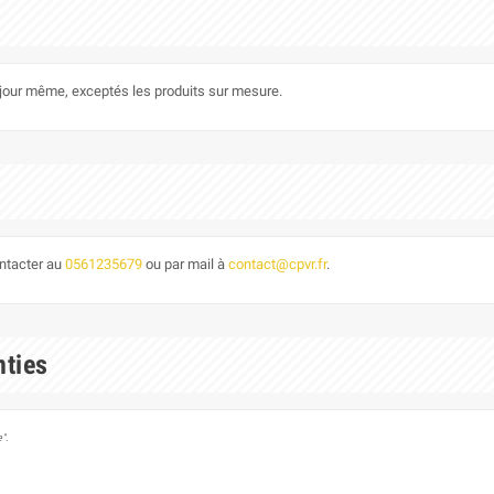
le jour même, exceptés les produits sur mesure.
ontacter au
0561235679
ou par mail à
contact@cpvr.fr
.
nties
".