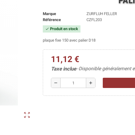
PAL
Marque
ZURFLUH FELLER
Référence
CZFL203
Produit en stock
check
plaque fixe 150 avec palier D18
11,12 €
Taxe inclue
Disponible généralement e
remove
add
zoom_out_map