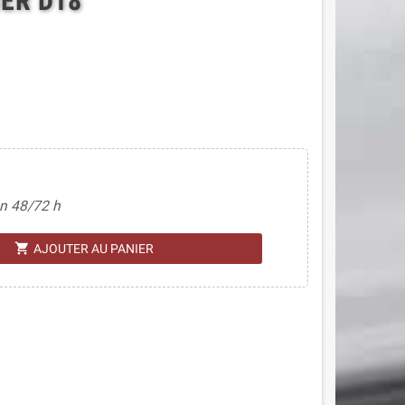
IER D18
n 48/72 h
shopping_cart
AJOUTER AU PANIER