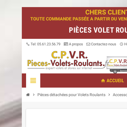
CHERS CLIEN
TOUTE COMMANDE PASSÉE A PARTIR DU VENDR
PIÈCES VOLET RO
Tel: 05.61.23.56.79
A propos
Contactez-nous
Ho
phone
access_time
view_headline
ACCUEIL
home
chevron_right
Pièces détachées pour Volets Roulants
chevron_right
Accesso