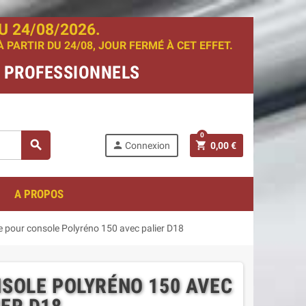
 24/08/2026.
PARTIR DU 24/08, JOUR FERMÉ À CET EFFET.
T PROFESSIONNELS
0
search
person
shopping_cart
Connexion
0,00 €
A PROPOS
e pour console Polyréno 150 avec palier D18
NSOLE POLYRÉNO 150 AVEC