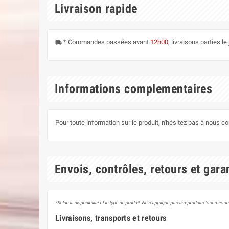
Livraison rapide
* Commandes passées avant
12h00
, livraisons parties 
local_shipping
Informations complementaires
Pour toute information sur le produit, n'hésitez pas à nous c
Envois, contrôles, retours et gara
*Selon la disponibilité et le type de produit. Ne s'applique pas aux produits "sur mesure
Livraisons, transports et retours