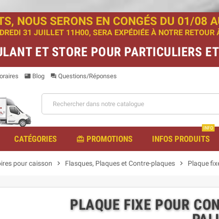
TS, NOUS SERONS EN CONGÉS DU 01/08 AU
EDI 31 JUILLET 11H00, SERA EXPÉDIÉE À NOTRE RETOUR À 
ULANT ET STORE POUR PARTICULIERS E
raires
Blog
Questions/Réponses
featured_play_list
question_answer
INFO
CATÉGORIES
PROMOTIONS
INFOS PRODUITS
redeem
ires pour caisson
chevron_right
Flasques, Plaques et Contre-plaques
chevron_right
Plaque fix
PLAQUE FIXE POUR CO