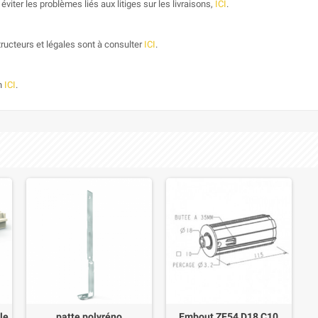
éviter les problèmes liés aux litiges sur les livraisons,
ICI
.
ructeurs et légales sont à consulter
ICI
.
on
ICI
.
le
patte polyréno
Embout ZF54 D18 C10