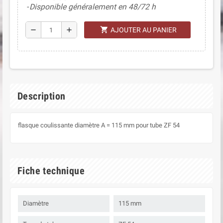
Disponible généralement en 48/72 h
shopping_cart
remove
add
AJOUTER AU PANIER
Description
flasque coulissante diamètre A = 115 mm pour tube ZF 54
Fiche technique
Diamètre
115 mm