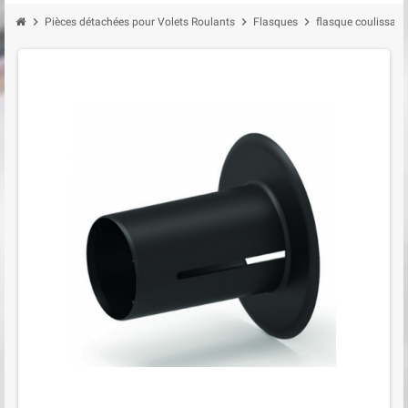
chevron_right
chevron_right
chevron_right
Pièces détachées pour Volets Roulants
Flasques
flasque coulissan