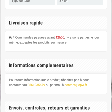
Type de tube
ZF 54
Livraison rapide
* Commandes passées avant
12h00
, livraisons parties le jour
local_shipping
même, exceptés les produits sur mesure.
Informations complementaires
Pour toute information sur le produit, n'hésitez pas à nous
contacter au
0561235679
ou par mail à
contact@cpvr.fr
.
Envois, contrôles, retours et garanties