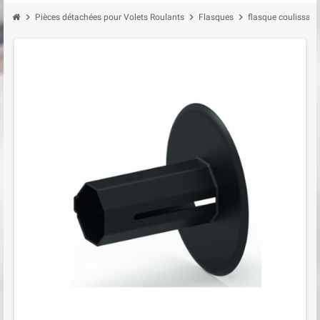
chevron_right
chevron_right
chevron_right
Pièces détachées pour Volets Roulants
Flasques
flasque coulissan