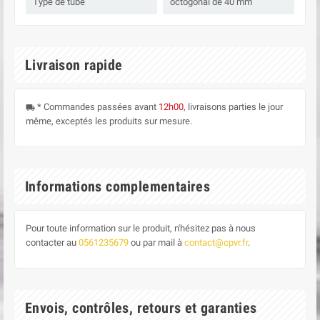
Type de tube
octogonal de 40 mm
Livraison rapide
* Commandes passées avant
12h00
, livraisons parties le jour
local_shipping
même, exceptés les produits sur mesure.
Informations complementaires
Pour toute information sur le produit, n'hésitez pas à nous
contacter au
0561235679
ou par mail à
contact@cpvr.fr
.
Envois, contrôles, retours et garanties