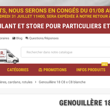
TS, NOUS SERONS EN CONGÉS DU 01/08 AU
EDI 31 JUILLET 11H00, SERA EXPÉDIÉE À NOTRE RETOUR À 
ULANT ET STORE POUR PARTICULIERS E
raires
Blog
Questions/Réponses
featured_play_list
question_answer
INFO
CATÉGORIES
PROMOTIONS
INFOS PRODUITS
redeem
ères, cardans, rotules
chevron_right
Genouillère 18 C8 x C8 blanche
GENOUILLÈRE 1