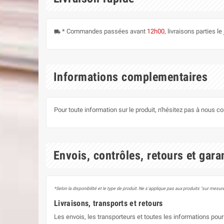
* Commandes passées avant
12h00
, livraisons parties 
local_shipping
Informations complementaires
Pour toute information sur le produit, n'hésitez pas à nous c
Envois, contrôles, retours et gara
*Selon la disponibilité et le type de produit. Ne s'applique pas aux produits "sur mesure
Livraisons, transports et retours
Les envois, les transporteurs et toutes les informations pour 