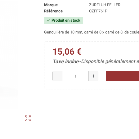
Marque
ZURFLUH FELLER
Référence
CZFF761P
Produit en stock
check
Genouillère de 18 mm, carré de 8 x carré de 8, de coul
15,06 €
Taxe inclue
Disponible généralement e
remove
add
zoom_out_map