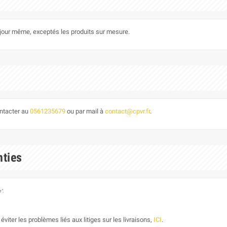
le jour même, exceptés les produits sur mesure.
ontacter au
0561235679
ou par mail à
contact@cpvr.fr
.
nties
".
éviter les problèmes liés aux litiges sur les livraisons,
ICI
.