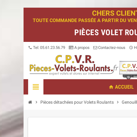
CHERS CLIEN
TOUTE COMMANDE PASSÉE A PARTIR DU VENDR
PIÈCES VOLET RO
Tel: 05.61.23.56.79
A propos
Contactez-nous
Ho
phone
access_time
view_headline
ACCUEIL
home
chevron_right
Pièces détachées pour Volets Roulants
chevron_right
Genouill