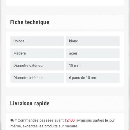
Fiche technique
Coloris
blanc
Matière
acier
Diamètre extérieur
18 mm
Diamètre intérieur
6 pans de 10 mm
Livraison rapide
* Commandes passées avant
12h00
, livraisons parties le jour
local_shipping
même, exceptés les produits sur mesure.