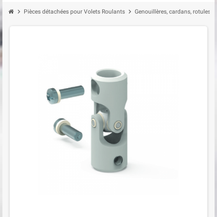
chevron_right
chevron_right
chevron_
Pièces détachées pour Volets Roulants
Genouillères, cardans, rotules