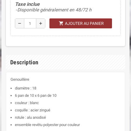
Taxe inclue
Disponible généralement en 48/72 h
shopping_cart
remove
add
AJOUTER AU PANIER
Description
Genouillère
diamètre : 18
6 pan de 10 x 6 pan de 10
couleur : blanc
coquille : acier zingué
rotule : alu anodisé
ensemble revêtu polyester pour couleur