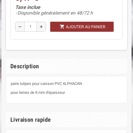
(1 avis)
Taxe inclue
Disponible généralement en 48/72 h
shopping_cart
remove
add
AJOUTER AU PANIER
Description
paire tulipes pour caisson PVC ALPHACAN
pour lames de 8 mm d'épaisseur
Livraison rapide