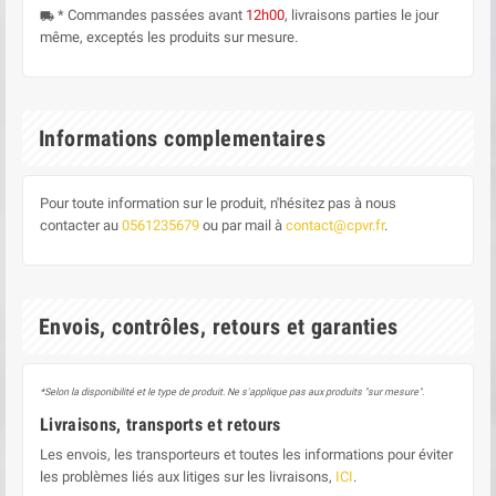
* Commandes passées avant
12h00
, livraisons parties le jour
local_shipping
même, exceptés les produits sur mesure.
Informations complementaires
Pour toute information sur le produit, n'hésitez pas à nous
contacter au
0561235679
ou par mail à
contact@cpvr.fr
.
Envois, contrôles, retours et garanties
*Selon la disponibilité et le type de produit. Ne s'applique pas aux produits "sur mesure".
Livraisons, transports et retours
Les envois, les transporteurs et toutes les informations pour éviter
les problèmes liés aux litiges sur les livraisons,
ICI
.