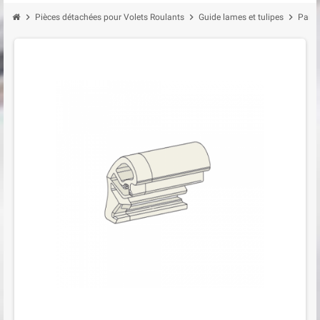
chevron_right
chevron_right
chevron_right
Pièces détachées pour Volets Roulants
Guide lames et tulipes
Paire