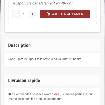
Disponible généralement en 48/72 h
shopping_cart
remove
add
AJOUTER AU PANIER
Description
Jonc 3 mm PVC pour toile store vendu au mètre linéaire
Livraison rapide
* Commandes passées avant
12h00
, livraisons parties le jour
local_shipping
même, exceptés les produits sur mesure.