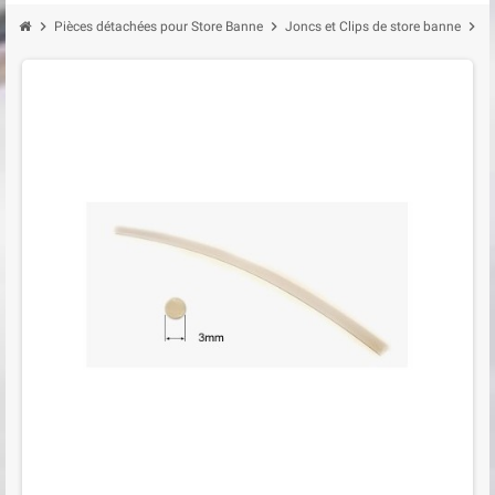
chevron_right
chevron_right
chevron_right
Pièces détachées pour Store Banne
Joncs et Clips de store banne
J