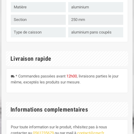
Matière
aluminium
Section
250 mm
Type de caisson
aluminium pans coupés
Livraison rapide
* Commandes passées avant
12h00
, livraisons parties le jour
local_shipping
même, exceptés les produits sur mesure.
Informations complementaires
Pour toute information sur le produit, n'hésitez pas à nous
contacter au
0561235679
ou par mail à
contact@cpvr.fr
.