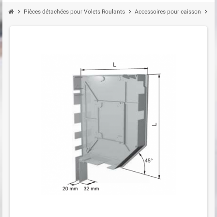
chevron_right
chevron_right
chevron_right
Pièces détachées pour Volets Roulants
Accessoires pour caisson
Jo