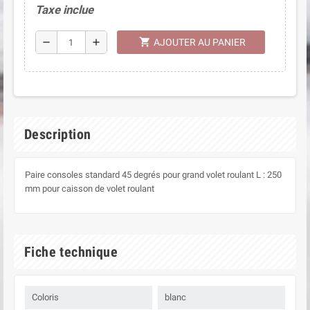
Taxe inclue
shopping_cart
remove
add
AJOUTER AU PANIER
Description
Paire consoles standard 45 degrés pour grand volet roulant L : 250
mm pour caisson de volet roulant
Fiche technique
Coloris
blanc