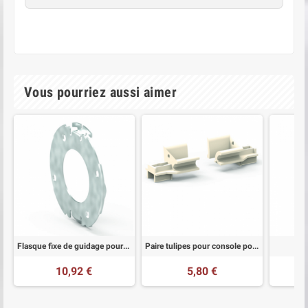
Vous pourriez aussi aimer
Flasque fixe de guidage pour console Polyréno 180
Paire tulipes pour console polyréno lames de 8 mm
p
10,92 €
5,80 €