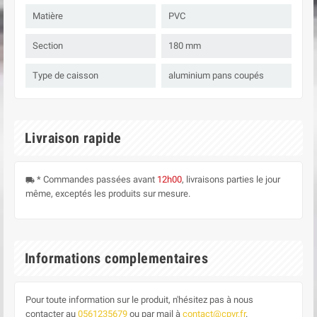
Matière
PVC
Section
180 mm
Type de caisson
aluminium pans coupés
Livraison rapide
* Commandes passées avant
12h00
, livraisons parties le jour
local_shipping
même, exceptés les produits sur mesure.
Informations complementaires
Pour toute information sur le produit, n'hésitez pas à nous
contacter au
0561235679
ou par mail à
contact@cpvr.fr
.