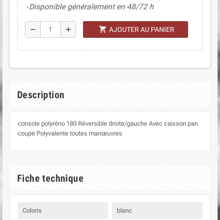
Disponible généralement en 48/72 h
shopping_cart
remove
add
AJOUTER AU PANIER
Description
console polyréno 180 Réversible droite/gauche Avec caisson pan
coupé Polyvalente toutes manœuvres
Fiche technique
Coloris
blanc