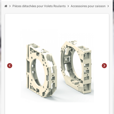
chevron_right
chevron_right
chevron_right
Pièces détachées pour Volets Roulants
Accessoires pour caisson
Jo
chevron_left
chevron_right