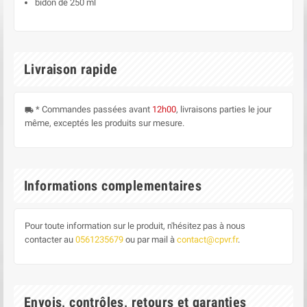
bidon de 250 ml
Livraison rapide
* Commandes passées avant
12h00
, livraisons parties le jour
local_shipping
même, exceptés les produits sur mesure.
Informations complementaires
Pour toute information sur le produit, n'hésitez pas à nous
contacter au
0561235679
ou par mail à
contact@cpvr.fr
.
Envois, contrôles, retours et garanties