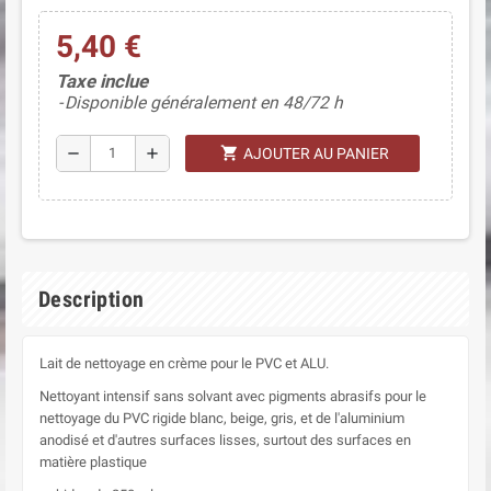
5,40 €
(1 avis)
Taxe inclue
Disponible généralement en 48/72 h
shopping_cart
remove
add
AJOUTER AU PANIER
Description
Lait de nettoyage en crème pour le PVC et ALU.
Nettoyant intensif sans solvant avec pigments abrasifs pour le
nettoyage du PVC rigide blanc, beige, gris, et de l'aluminium
anodisé et d'autres surfaces lisses, surtout des surfaces en
matière plastique