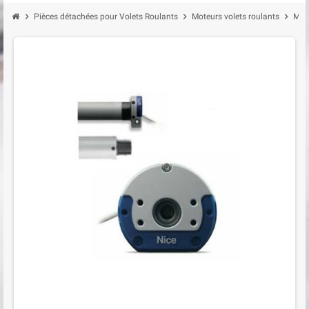
chevron_right
chevron_right
chevron_right
Pièces détachées pour Volets Roulants
Moteurs volets roulants
Mot