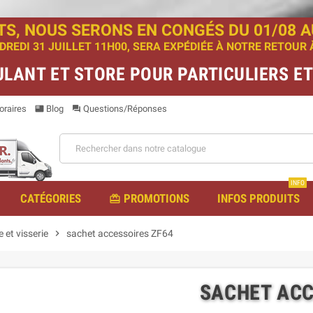
TS, NOUS SERONS EN CONGÉS DU 01/08 AU
EDI 31 JUILLET 11H00, SERA EXPÉDIÉE À NOTRE RETOUR À 
ULANT ET STORE POUR PARTICULIERS E
raires
Blog
Questions/Réponses
featured_play_list
question_answer
INFO
CATÉGORIES
PROMOTIONS
INFOS PRODUITS
redeem
e et visserie
chevron_right
sachet accessoires ZF64
SACHET ACC