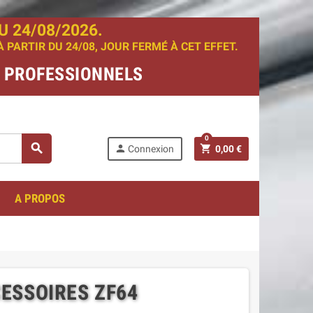
 24/08/2026.
PARTIR DU 24/08, JOUR FERMÉ À CET EFFET.
T PROFESSIONNELS
0
search
person
shopping_cart
Connexion
0,00 €
A PROPOS
ESSOIRES ZF64