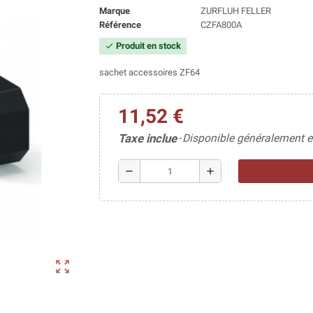
Marque
ZURFLUH FELLER
Référence
CZFA800A
Produit en stock
check
sachet accessoires ZF64
11,52 €
Taxe inclue
Disponible généralement e
remove
add
zoom_out_map