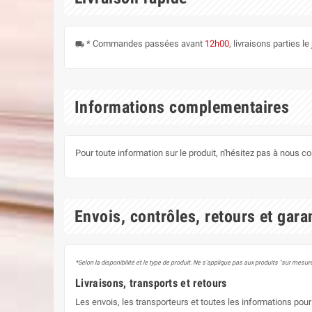
* Commandes passées avant
12h00
, livraisons parties 
local_shipping
Informations complementaires
Pour toute information sur le produit, n'hésitez pas à nous c
Envois, contrôles, retours et gara
*Selon la disponibilité et le type de produit. Ne s'applique pas aux produits "sur mesure
Livraisons, transports et retours
Les envois, les transporteurs et toutes les informations pour 