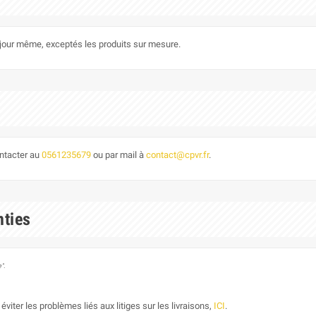
le jour même, exceptés les produits sur mesure.
ontacter au
0561235679
ou par mail à
contact@cpvr.fr
.
nties
".
éviter les problèmes liés aux litiges sur les livraisons,
ICI
.