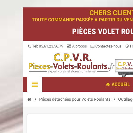
CHERS CLIEN
TOUTE COMMANDE PASSÉE A PARTIR DU VENDR
PIÈCES VOLET RO
Tel: 05.61.23.56.79
A propos
Contactez-nous
Ho
phone
access_time
view_headline
ACCUEIL
home
chevron_right
Pièces détachées pour Volets Roulants
chevron_right
Outillag