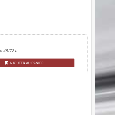
n 48/72 h
shopping_cart
AJOUTER AU PANIER