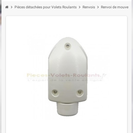
chevron_right
chevron_right
chevron_right
Pièces détachées pour Volets Roulants
Renvois
Renvoi de mouvemen