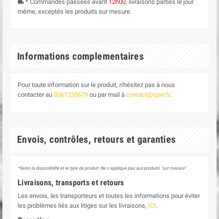
* Commandes passées avant
12h00
, livraisons parties le jour
local_shipping
même, exceptés les produits sur mesure.
Informations complementaires
Pour toute information sur le produit, n'hésitez pas à nous
contacter au
0561235679
ou par mail à
contact@cpvr.fr
.
Envois, contrôles, retours et garanties
*Selon la disponibilité et le type de produit. Ne s'applique pas aux produits "sur mesure".
Livraisons, transports et retours
Les envois, les transporteurs et toutes les informations pour éviter
les problèmes liés aux litiges sur les livraisons,
ICI
.