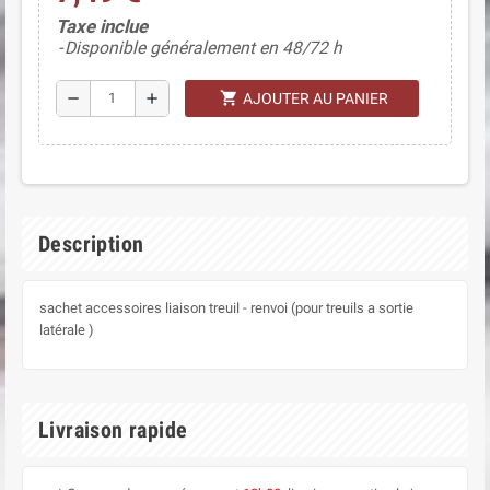
(3 avis)
Taxe inclue
Disponible généralement en 48/72 h
shopping_cart
remove
add
AJOUTER AU PANIER
Description
sachet accessoires liaison treuil - renvoi (pour treuils a sortie
latérale )
Livraison rapide