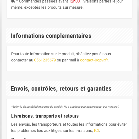
* Commandes passées avant
12h00
, livraisons parties le jour
local_shipping
même, exceptés les produits sur mesure.
Informations complementaires
Pour toute information sur le produit, n'hésitez pas à nous
contacter au
0561235679
ou par mail à
contact@cpvr.fr
.
Envois, contrôles, retours et garanties
*Selon la disponibilité et le type de produit. Ne s'applique pas aux produits "sur mesure".
Livraisons, transports et retours
Les envois, les transporteurs et toutes les informations pour éviter
les problèmes liés aux litiges sur les livraisons,
ICI
.