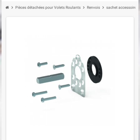
chevron_right
chevron_right
chevron_right
Pièces détachées pour Volets Roulants
Renvois
sachet accessoires