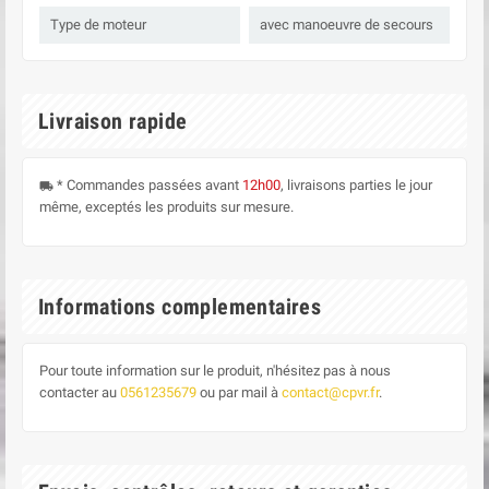
Type de moteur
avec manoeuvre de secours
Livraison rapide
* Commandes passées avant
12h00
, livraisons parties le jour
local_shipping
même, exceptés les produits sur mesure.
Informations complementaires
Pour toute information sur le produit, n'hésitez pas à nous
contacter au
0561235679
ou par mail à
contact@cpvr.fr
.