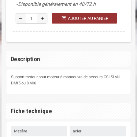
Disponible généralement en 48/72 h
shopping_cart
remove
add
AJOUTER AU PANIER
Description
Support moteur pour moteur à manoeuvre de secours CSI SIMU
DMI5 ou DMI6
Fiche technique
Matière
acier