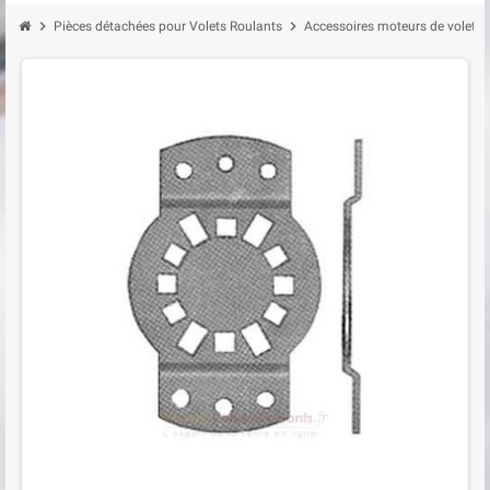
chevron_right
chevron_right
Pièces détachées pour Volets Roulants
Accessoires moteurs de volet r