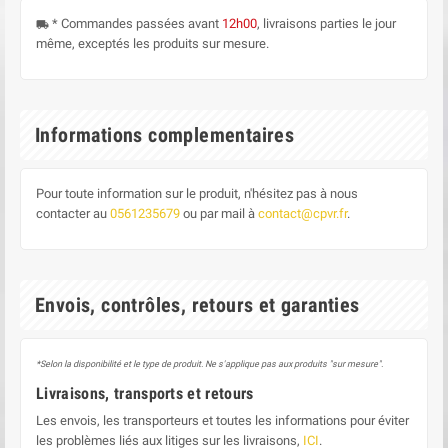
* Commandes passées avant
12h00
, livraisons parties le jour
local_shipping
même, exceptés les produits sur mesure.
Informations complementaires
Pour toute information sur le produit, n'hésitez pas à nous
contacter au
0561235679
ou par mail à
contact@cpvr.fr
.
Envois, contrôles, retours et garanties
*Selon la disponibilité et le type de produit. Ne s'applique pas aux produits "sur mesure".
Livraisons, transports et retours
Les envois, les transporteurs et toutes les informations pour éviter
les problèmes liés aux litiges sur les livraisons,
ICI
.