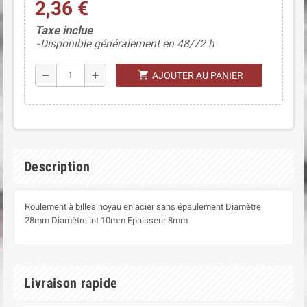
2,36 €
(3 avis)
Taxe inclue
Disponible généralement en 48/72 h
shopping_cart
remove
add
AJOUTER AU PANIER
Description
Roulement à billes noyau en acier sans épaulement Diamètre
28mm Diamètre int 10mm Epaisseur 8mm
Livraison rapide