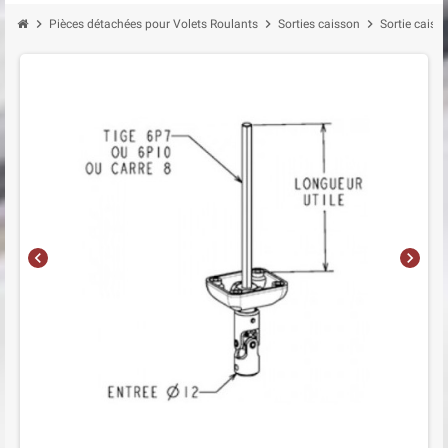
chevron_right
chevron_right
chevron_right
Pièces détachées pour Volets Roulants
Sorties caisson
Sortie cais
chevron_left
chevron_right