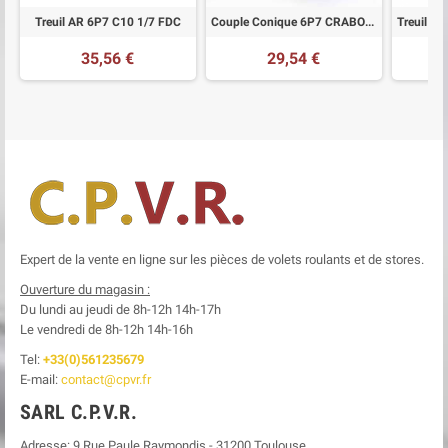
Treuil AR 6P7 C10 1/7 FDC
Couple Conique 6P7 CRABOT 1/5.8
35,56 €
29,54 €
Expert de la vente en ligne sur les pièces de volets roulants et de stores.
Ouverture du magasin :
Du lundi au jeudi de 8h-12h
14h-17h
Le
vendredi de 8h-12h
14h-16h
Tel:
+33(0)561235679
E-mail:
contact@cpvr.fr
SARL C.P.V.R.
Adresse:
9 Rue Paule Raymondis
-
31200
Toulouse