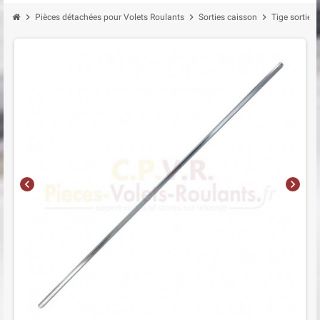
chevron_right
chevron_right
chevron_right
Pièces détachées pour Volets Roulants
Sorties caisson
Tige sortie 
chevron_left
chevron_right