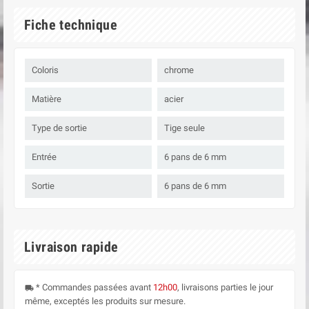
Fiche technique
Coloris
chrome
Matière
acier
Type de sortie
Tige seule
Entrée
6 pans de 6 mm
Sortie
6 pans de 6 mm
Livraison rapide
* Commandes passées avant
12h00
, livraisons parties le jour
local_shipping
même, exceptés les produits sur mesure.