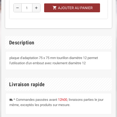
shopping_cart
remove
add
AJOUTER AU PANIER
Description
plaque d'adaptation 75 x 75 mm tourillon diamètre 12 permet
l'utilisation d'un embout avec roulement diamètre 12
Livraison rapide
* Commandes passées avant
12h00
, livraisons parties le jour
local_shipping
même, exceptés les produits sur mesure.