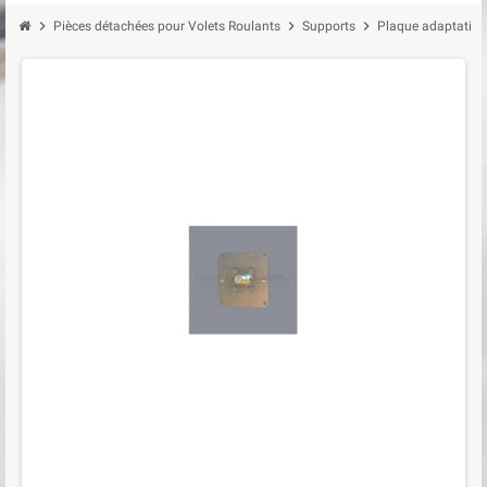
chevron_right
chevron_right
chevron_right
Pièces détachées pour Volets Roulants
Supports
Plaque adaptation