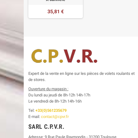
35,81 €
Expert de la vente en ligne sur les pièces de volets roulants et
de stores.
Ouverture du magasin :
Du lundi au jeudi de 8h-12h
14h-17h
Le
vendredi de 8h-12h
14h-16h
Tel:
+33(0)561235679
E-mail:
contact@cpvr.fr
SARL C.P.V.R.
Adresse:
9 Rue Paule Raymondis
-
31200
Toulouse