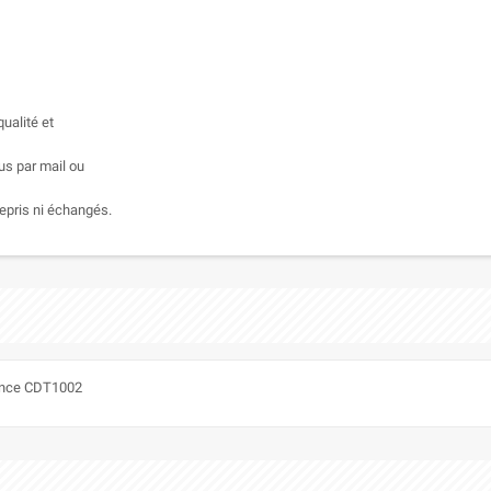
ualité et
us par mail ou
epris ni échangés.
érence CDT1002