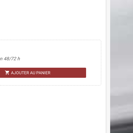
n 48/72 h
shopping_cart
AJOUTER AU PANIER