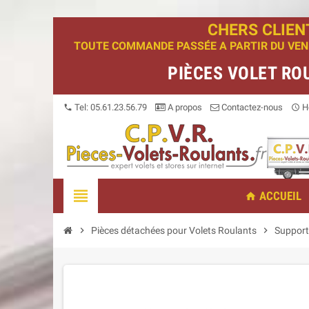
CHERS CLIEN
TOUTE COMMANDE PASSÉE A PARTIR DU VENDR
PIÈCES VOLET RO
Tel: 05.61.23.56.79
A propos
Contactez-nous
Ho
phone
access_time
view_headline
ACCUEIL
home
chevron_right
Pièces détachées pour Volets Roulants
chevron_right
Support