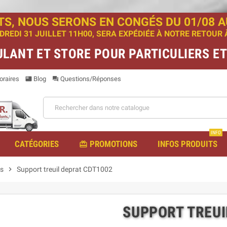
TS, NOUS SERONS EN CONGÉS DU 01/08 AU
EDI 31 JUILLET 11H00, SERA EXPÉDIÉE À NOTRE RETOUR À 
ULANT ET STORE POUR PARTICULIERS E
raires
Blog
Questions/Réponses
featured_play_list
question_answer
INFO
CATÉGORIES
PROMOTIONS
INFOS PRODUITS
redeem
s
chevron_right
Support treuil deprat CDT1002
SUPPORT TREUI