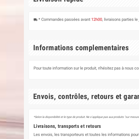
* Commandes passées avant
12h00
, livraisons parties 
local_shipping
Informations complementaires
Pour toute information sur le produit, n'hésitez pas à nous c
Envois, contrôles, retours et gara
*Selon la disponibilité et le type de produit. Ne s'applique pas aux produits "sur mesure
Livraisons, transports et retours
Les envois, les transporteurs et toutes les informations pour 