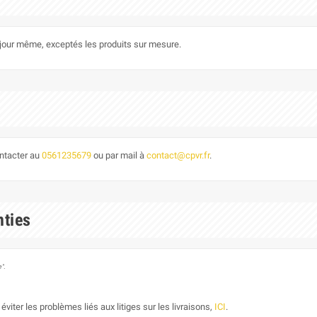
le jour même, exceptés les produits sur mesure.
ontacter au
0561235679
ou par mail à
contact@cpvr.fr
.
nties
".
éviter les problèmes liés aux litiges sur les livraisons,
ICI
.