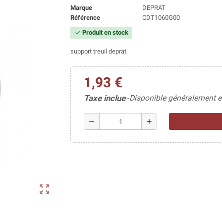
Marque
DEPRAT
Référence
CDT1060G00
Produit en stock
check
support treuil deprat
1,93 €
Taxe inclue
Disponible généralement e
remove
add
zoom_out_map