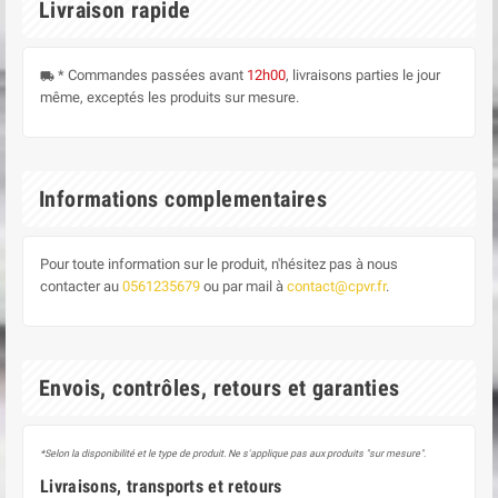
Livraison rapide
* Commandes passées avant
12h00
, livraisons parties le jour
local_shipping
même, exceptés les produits sur mesure.
Informations complementaires
Pour toute information sur le produit, n'hésitez pas à nous
contacter au
0561235679
ou par mail à
contact@cpvr.fr
.
Envois, contrôles, retours et garanties
*Selon la disponibilité et le type de produit. Ne s'applique pas aux produits "sur mesure".
Livraisons, transports et retours