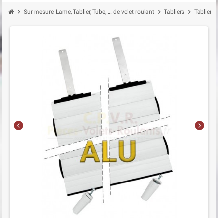
chevron_right
chevron_right
chevron_right
Sur mesure, Lame, Tablier, Tube, ... de volet roulant
Tabliers
Tabliers
chevron_left
chevron_right