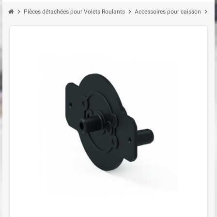
chevron_right
chevron_right
chevron_right
Pièces détachées pour Volets Roulants
Accessoires pour caisson
Ti