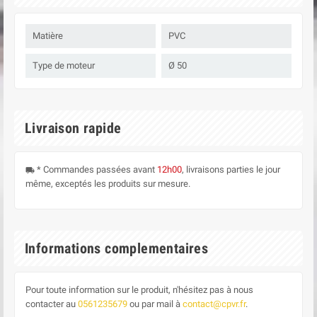
Matière
PVC
Type de moteur
Ø 50
Livraison rapide
* Commandes passées avant
12h00
, livraisons parties le jour
local_shipping
même, exceptés les produits sur mesure.
Informations complementaires
Pour toute information sur le produit, n'hésitez pas à nous
contacter au
0561235679
ou par mail à
contact@cpvr.fr
.