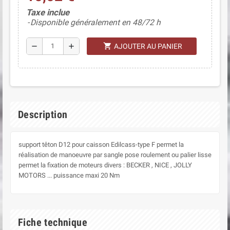
(1 avis)
Taxe inclue
Disponible généralement en 48/72 h
shopping_cart
remove
add
AJOUTER AU PANIER
Description
support têton D12 pour caisson Edilcass-type F permet la
réalisation de manoeuvre par sangle pose roulement ou palier lisse
permet la fixation de moteurs divers : BECKER , NICE , JOLLY
MOTORS ... puissance maxi 20 Nm
Fiche technique