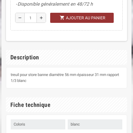
Disponible généralement en 48/72 h
shopping_cart
remove
add
AJOUTER AU PANIER
Description
treuil pour store banne diamètre 56 mm épaisseur 31 mm rapport
1/3 blanc
Fiche technique
Coloris
blanc