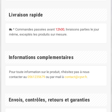
Livraison rapide
* Commandes passées avant
12h00
, livraisons parties le jour
local_shipping
même, exceptés les produits sur mesure.
Informations complementaires
Pour toute information sur le produit, n'hésitez pas à nous
contacter au
0561235679
ou par mail à
contact@cpvr.fr
.
Envois, contrôles, retours et garanties