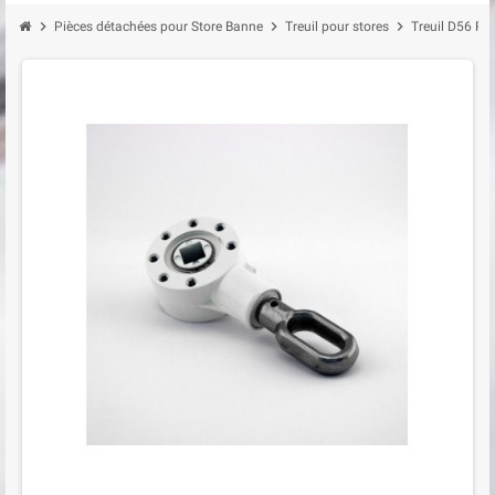
chevron_right
chevron_right
chevron_right
Pièces détachées pour Store Banne
Treuil pour stores
Treuil D56 Ra