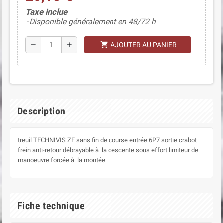
(1 avis)
Taxe inclue
Disponible généralement en 48/72 h
shopping_cart
remove
add
AJOUTER AU PANIER
Description
treuil TECHNIVIS ZF sans fin de course entrée 6P7 sortie crabot
frein anti-retour débrayable à la descente sous effort limiteur de
manoeuvre forcée à la montée
Fiche technique