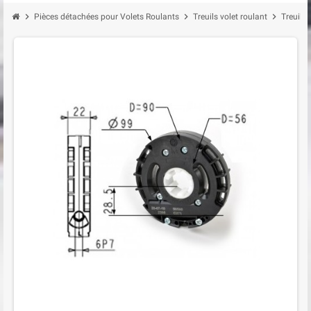
chevron_right
chevron_right
chevron_right
Pièces détachées pour Volets Roulants
Treuils volet roulant
Treuil 