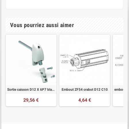
Vous pourriez aussi aimer
Sortie caisson D12 X 6P7 blanche lg 355 mm
Embout ZF54 crabot D12 C10
29,56 €
4,64 €