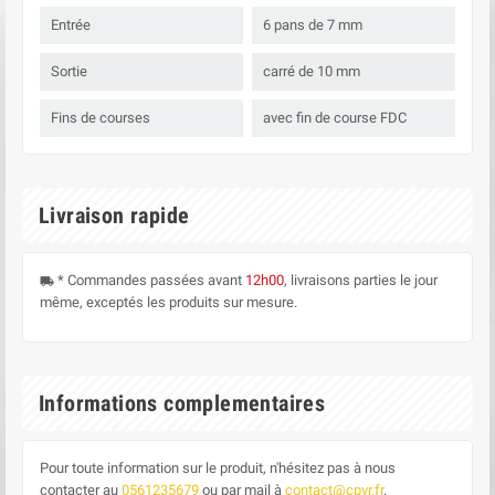
Entrée
6 pans de 7 mm
Sortie
carré de 10 mm
Fins de courses
avec fin de course FDC
Livraison rapide
* Commandes passées avant
12h00
, livraisons parties le jour
local_shipping
même, exceptés les produits sur mesure.
Informations complementaires
Pour toute information sur le produit, n'hésitez pas à nous
contacter au
0561235679
ou par mail à
contact@cpvr.fr
.