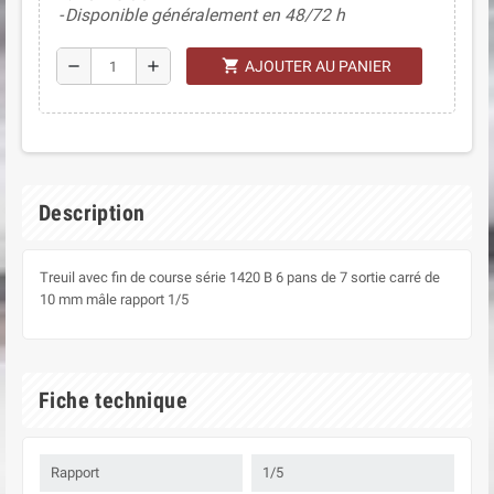
Disponible généralement en 48/72 h
shopping_cart
remove
add
AJOUTER AU PANIER
Description
Treuil avec fin de course série 1420 B 6 pans de 7 sortie carré de
10 mm mâle rapport 1/5
Fiche technique
Rapport
1/5