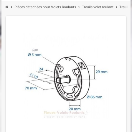
chevron_right
chevron_right
chevron_right
Pièces détachées pour Volets Roulants
Treuils volet roulant
Treuil 