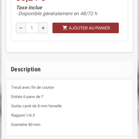
(5 avis)
Taxe inclue
Disponible généralement en 48/72 h
shopping_cart
remove
add
AJOUTER AU PANIER
Description
Treuil avec fin de course
Entrée 6 pans de 7
Sortie carré de 8 mm femelle
Rapport 1/6.5
Diamètre 80 mm