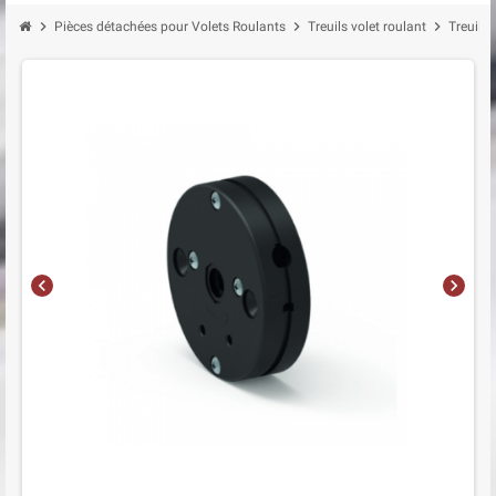
chevron_right
chevron_right
chevron_right
Pièces détachées pour Volets Roulants
Treuils volet roulant
Treuil 
chevron_left
chevron_right