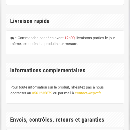
Livraison rapide
* Commandes passées avant
12h00
, livraisons parties le jour
local_shipping
même, exceptés les produits sur mesure.
Informations complementaires
Pour toute information sur le produit, n'hésitez pas à nous
contacter au
0561235679
ou par mail à
contact@cpvr.fr
.
Envois, contrôles, retours et garanties