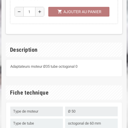
shopping_cart
remove
add
AJOUTER AU PANIER
Description
Adaptateurs moteur Ø35 tube octogonal 0
Fiche technique
Type de moteur
Ø 50
Type de tube
octogonal de 60 mm