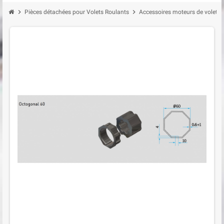
chevron_right
chevron_right
Pièces détachées pour Volets Roulants
Accessoires moteurs de volet r