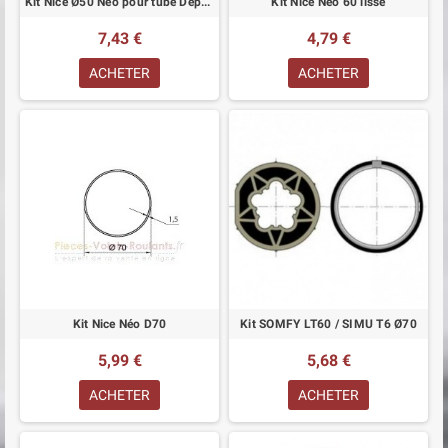
Kit Nice Ø50 Néo pour tube Deprat 89
Kit Nice Nèo 60 lisse
7,43 €
4,79 €
ACHETER
ACHETER
Kit Nice Néo D70
Kit SOMFY LT60 / SIMU T6 Ø70
5,99 €
5,68 €
ACHETER
ACHETER