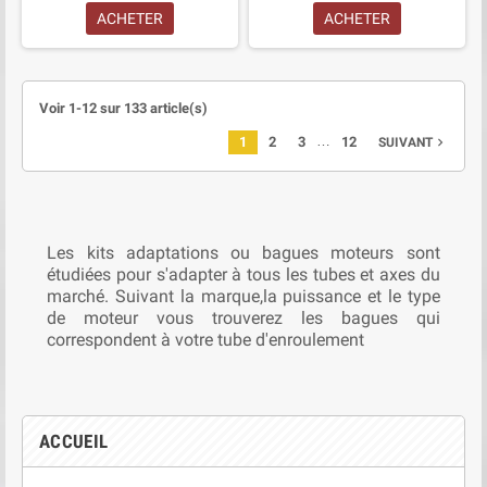
ACHETER
ACHETER
Voir 1-12 sur 133 article(s)
…
1
2
3
12
navigate_next
SUIVANT
Les kits adaptations ou bagues moteurs sont
étudiées pour s'adapter à tous les tubes et axes du
marché. Suivant la marque,la puissance et le type
de moteur vous trouverez les bagues qui
correspondent à votre tube d'enroulement
ACCUEIL