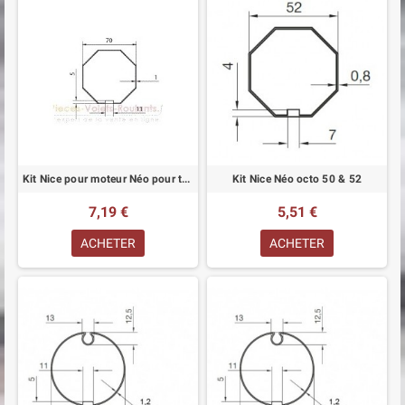
Kit Nice pour moteur Néo pour tube octogonal 70 mm
Kit Nice Néo octo 50 & 52
7,19 €
5,51 €
ACHETER
ACHETER