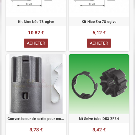
Kit Nice Néo 78 ogive
Kit Nice Era 78 ogive
10,82 €
6,12 €
ACHETER
ACHETER
Convertisseur de sortie pour moteur SOMFY
kit Selve tube D53 ZF54
3,78 €
3,42 €