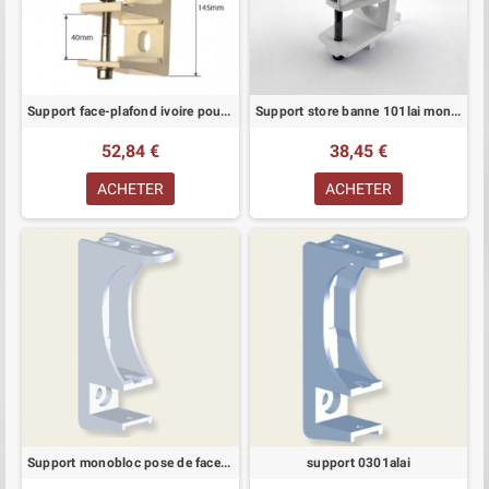
Support face-plafond ivoire pour store monobloc tube 40 mm
Support store banne 101lai monobloc série 100
52,84 €
38,45 €
ACHETER
ACHETER
Support monobloc pose de face et plafond série 600
support 0301alai