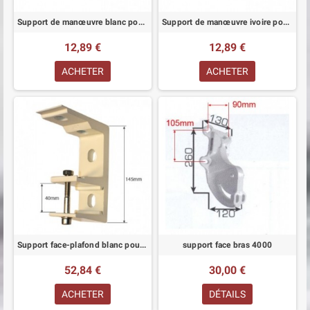
Support de manœuvre blanc pour store à enroulement
Support de manœuvre ivoire pour store à enroulement
12,89 €
12,89 €
ACHETER
ACHETER
Support face-plafond blanc pour store monobloc tube 40 mm
support face bras 4000
52,84 €
30,00 €
ACHETER
DÉTAILS