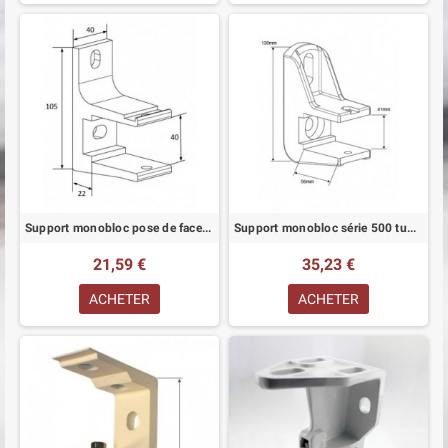
Support monobloc pose de face pour tube 40 mm
Support monobloc série 500 tube de 40 mm blanc pose de face
21,59 €
35,23 €
ACHETER
ACHETER