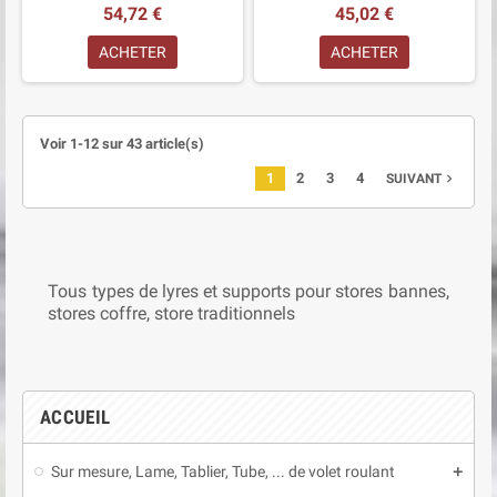
54,72 €
45,02 €
ACHETER
ACHETER
Voir 1-12 sur 43 article(s)
1
2
3
4
navigate_next
SUIVANT
Tous types de lyres et supports pour stores bannes,
stores coffre, store traditionnels
ACCUEIL
Sur mesure, Lame, Tablier, Tube, ... de volet roulant
add