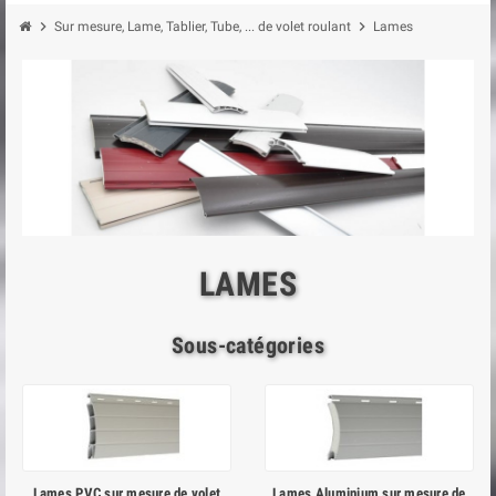
chevron_right
chevron_right
Sur mesure, Lame, Tablier, Tube, ... de volet roulant
Lames
LAMES
Sous-catégories
Lames PVC sur mesure de volet
Lames Aluminium sur mesure de