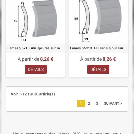
Lames 55x13 Alu ajourée sur mesure pour volets roulant
Lames 55x13 Alu sans ajour sur mesure pour volets roulant
À partir de
8,26 €
À partir de
8,26 €
DÉTAILS
DÉTAILS
Voir 1-12 sur 30 article(s)
1
2
3
navigate_next
SUIVANT
Nous proposons des lames PVC et aluminium pour