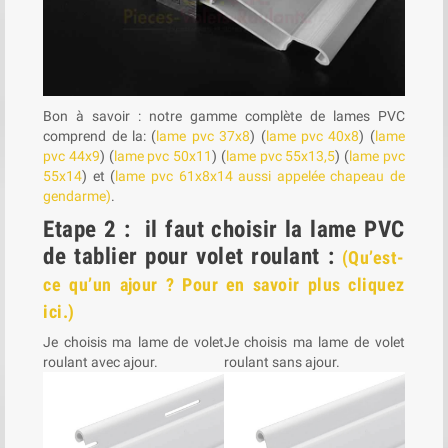
Bon à savoir : notre gamme complète de lames PVC
comprend de la: (
lame pvc 37x8
) (
lame pvc 40x8
) (
lame
pvc 44x9
) (
lame pvc 50x11
) (
lame pvc 55x13,5
) (
lame pvc
55x14
) et (
lame pvc 61x8x14 aussi appelée chapeau de
gendarme)
.
Etape 2 : il faut choisir la lame PVC
de tablier pour volet roulant :
(Qu’est-
ce qu’un ajour ? Pour en savoir plus cliquez
ici.)
Je choisis ma lame de volet
Je choisis ma lame de volet
roulant avec ajour.
roulant sans ajour.