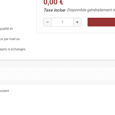
0,00 €
Taxe inclue
Disponible généralement e
remove
add
ualité et
us par mail ou
epris ni échangés.
roulant