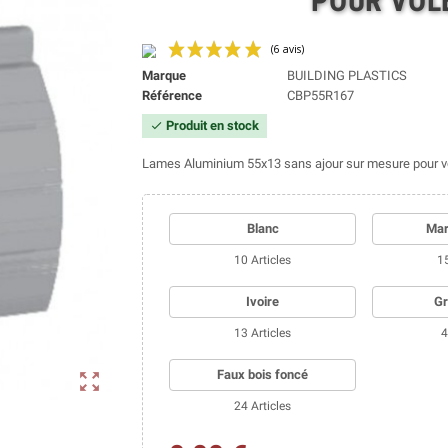
POUR VOL
Marque
BUILDING PLASTICS
Référence
CBP55R167
Produit en stock
check
(6 avis)
Lames Aluminium 55x13 sans ajour sur mesure pour vo
Blanc
Mar
10 Articles
15
Ivoire
Gr
13 Articles
4
Faux bois foncé
zoom_out_map
24 Articles