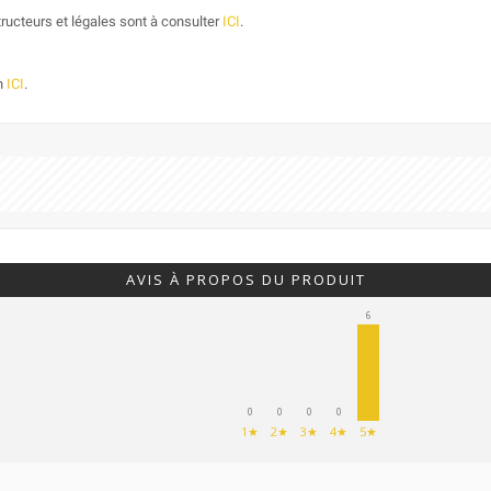
ructeurs et légales sont à consulter
ICI
.
on
ICI
.
AVIS À PROPOS DU PRODUIT
6
0
0
0
0
1★
2★
3★
4★
5★