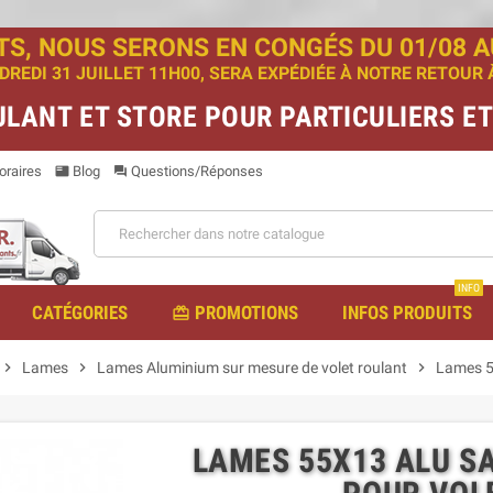
TS, NOUS SERONS EN CONGÉS DU 01/08 AU
EDI 31 JUILLET 11H00, SERA EXPÉDIÉE À NOTRE RETOUR À 
ULANT ET STORE POUR PARTICULIERS E
raires
Blog
Questions/Réponses
featured_play_list
question_answer
INFO
CATÉGORIES
PROMOTIONS
INFOS PRODUITS
redeem
chevron_right
Lames
chevron_right
Lames Aluminium sur mesure de volet roulant
chevron_right
Lames 55
LAMES 55X13 ALU S