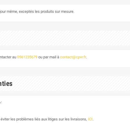
le jour même, exceptés les produits sur mesure.
ontacter au
0561235679
ou par mail à
contact@cpvr.fr
.
nties
".
éviter les problèmes liés aux litiges sur les livraisons,
ICI
.