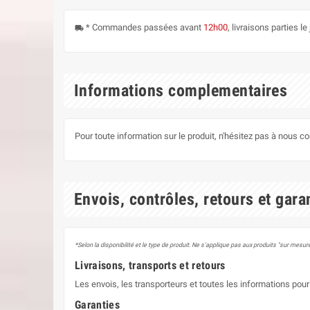
* Commandes passées avant
12h00
, livraisons parties 
local_shipping
Informations complementaires
Pour toute information sur le produit, n'hésitez pas à nous c
Envois, contrôles, retours et gara
*Selon la disponibilité et le type de produit. Ne s'applique pas aux produits "sur mesure
Livraisons, transports et retours
Les envois, les transporteurs et toutes les informations pour 
Garanties