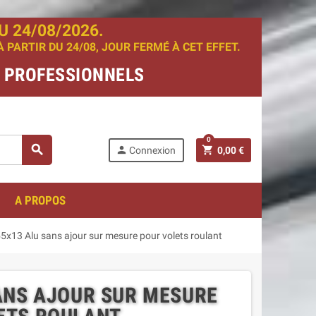
 24/08/2026.
PARTIR DU 24/08, JOUR FERMÉ À CET EFFET.
T PROFESSIONNELS
0
search
person
shopping_cart
Connexion
0,00 €
A PROPOS
x13 Alu sans ajour sur mesure pour volets roulant
ANS AJOUR SUR MESURE