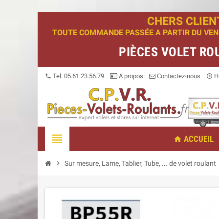
CHERS CLIEN
TOUTE COMMANDE PASSÉE A PARTIR DU VENDR
PIÈCES VOLET RO
Tel: 05.61.23.56.79
A propos
Contactez-nous
Ho
phone
access_time
view_headline
ACCUEIL
home
chevron_right
Sur mesure, Lame, Tablier, Tube, ... de volet roulant