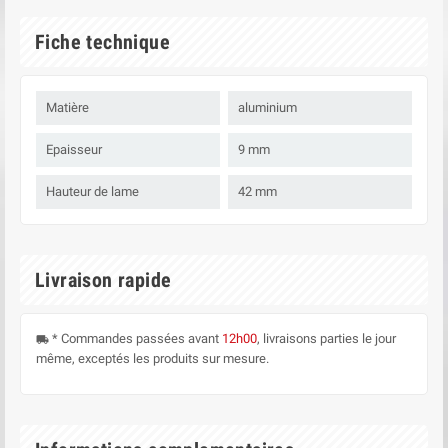
Fiche technique
Matière
aluminium
Epaisseur
9 mm
Hauteur de lame
42 mm
Livraison rapide
* Commandes passées avant
12h00
, livraisons parties le jour
local_shipping
même, exceptés les produits sur mesure.