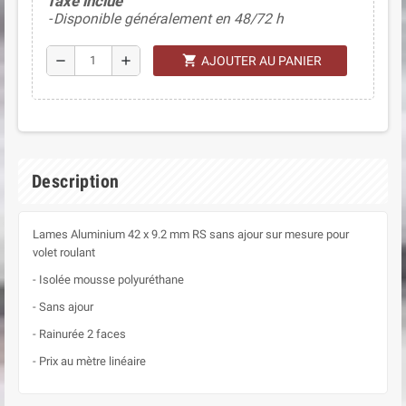
Taxe inclue
Disponible généralement en 48/72 h
shopping_cart
remove
add
AJOUTER AU PANIER
Description
Lames Aluminium 42 x 9.2 mm RS sans ajour sur mesure pour
volet roulant
- Isolée mousse polyuréthane
- Sans ajour
- Rainurée 2 faces
- Prix au mètre linéaire