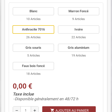
Blanc
Marron Foncé
(10 avis)
10 Articles
9 Articles
Anthracite 7016
Ivoire
26 Articles
22 Articles
Gris souris
Gris aluminium
5 Articles
19 Articles
Faux bois foncé
18 Articles
0,00 €
Taxe inclue
Disponible généralement en 48/72 h
shopping_cart
remove
add
AJOUTER AU PANIER