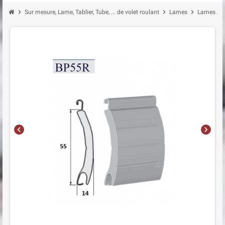
chevron_right
chevron_right
chevron_right
Sur mesure, Lame, Tablier, Tube, ... de volet roulant
Lames
Lames Alu
chevron_left
chevron_right