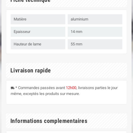
Matière
aluminium
Epaisseur
14 mm
Hauteur de lame
55 mm
Livraison rapide
* Commandes passées avant
12h00
, livraisons parties le jour
local_shipping
même, exceptés les produits sur mesure.
Informations complementaires