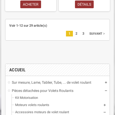
ACHETER
DÉTAILS
Voir 1-12 sur 29 article(s)
1
2
3
navigate_next
SUIVANT
ACCUEIL
Sur mesure, Lame, Tablier, Tube, ... de volet roulant
add
Pièces détachées pour Volets Roulants
remove
Kit Motorisation
Moteurs volets roulants
add
Accessoires moteurs de volet roulant
remove