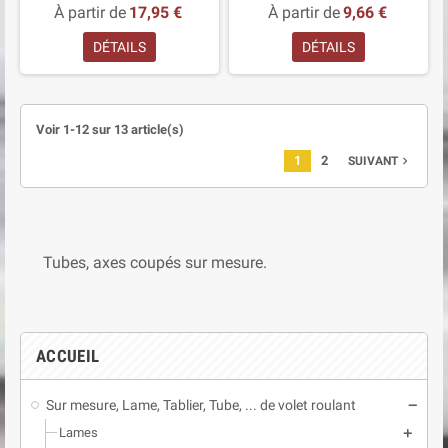
À partir de
17,95 €
À partir de
9,66 €
DÉTAILS
DÉTAILS
Voir 1-12 sur 13 article(s)
1
2
navigate_next
SUIVANT
Tubes, axes coupés sur mesure.
ACCUEIL
Sur mesure, Lame, Tablier, Tube, ... de volet roulant
remove
Lames
add