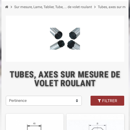
chevron_right
chevron_right
Sur mesure, Lame, Tablier, Tube, ... de volet roulant
Tubes, axes sur mesu
TUBES, AXES SUR MESURE DE
VOLET ROULANT
Pertinence
FILTRER