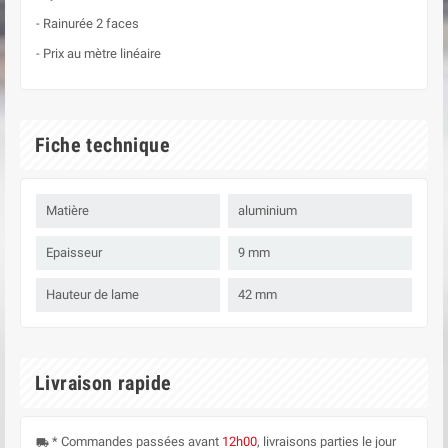
- Rainurée 2 faces
- Prix au mètre linéaire
Fiche technique
Matière
aluminium
Epaisseur
9 mm
Hauteur de lame
42 mm
Livraison rapide
* Commandes passées avant
12h00
, livraisons parties le jour
local_shipping