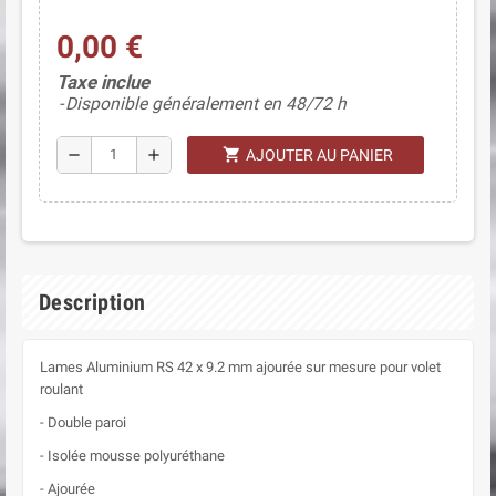
0,00 €
Taxe inclue
Disponible généralement en 48/72 h
shopping_cart
remove
add
AJOUTER AU PANIER
Description
Lames Aluminium RS 42 x 9.2 mm ajourée sur mesure pour volet
roulant
- Double paroi
- Isolée mousse polyuréthane
- Ajourée